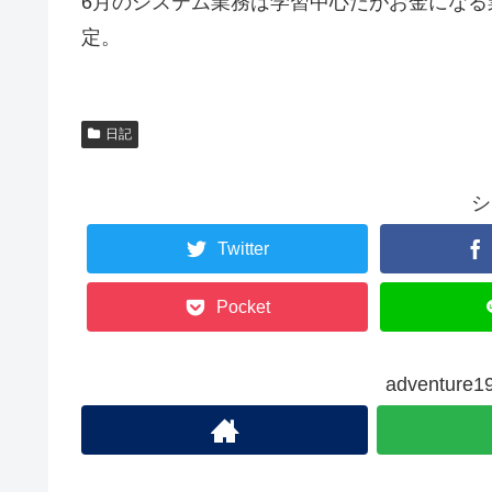
6月のシステム業務は学習中心だがお金にな
定。
日記
シ
Twitter
Pocket
adventu