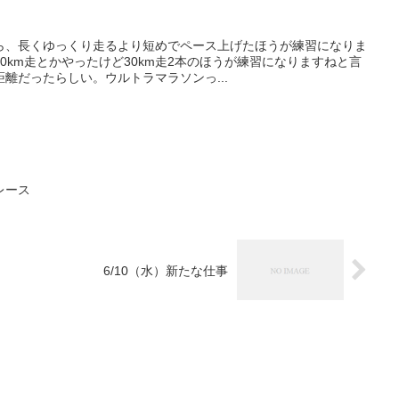
ら、長くゆっくり走るより短めでペース上げたほうが練習になりま
0km走とかやったけど30km走2本のほうが練習になりますねと言
離だったらしい。ウルトラマラソンっ...
レース
6/10（水）新たな仕事