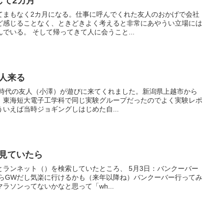
して2カ月
てまもなく2カ月になる。仕事に呼んでくれた友人のおかげで会社
ど感じることなく、ときどきよく考えると非常にあやうい立場には
でいる。 そして帰ってきて人に会うこと...
友人来る
学時代の友人（小澤）が遊びに来てくれました。新潟県上越市から
）東海短大電子工学科で同じ実験グループだったのでよく実験レポ
いえば当時ジョギングしはじめた自...
を見ていたら
ランネット（）を検索していたところ、 5月3日：バンクーバー
ならGWだし気楽に行けるかも（来年以降ね）バンクーバー行ってみ
ラソンってないかなと思って「wh...