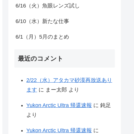
6/16（火）魚眼レンズ試し
6/10（水）新たな仕事
6/1（月）5月のまとめ
最近のコメント
2/22（水）アタカマ砂漠再放送あり
ます
に
まー太郎
より
Yukon Arctic Ultra 帰還速報
に
鈍足
より
Yukon Arctic Ultra 帰還速報
に