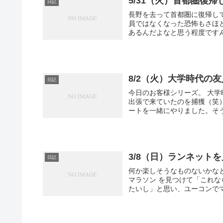
5/31（火）首都圏復帰
日記
長野を去って首都圏に復帰し
員ではなくなった恐怖もさほ
あるんだよなと思う程度ですん
8/2（火）大学時代の
日記
今日のお客様シリーズ。 大
出張で来ていたのを捕獲（笑
ートを一緒にやりました。そう
3/8（日）ランネット
日記
何か楽しそうなものないかなと
マラソン を見つけて「これ
たいし」と思い、ユーコンでマ