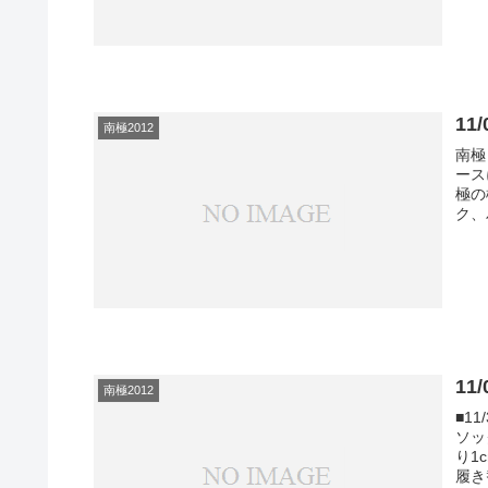
1
南極2012
南極
ース
極の
ク、
11
南極2012
■1
ソック
り1
履き