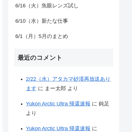
6/16（火）魚眼レンズ試し
6/10（水）新たな仕事
6/1（月）5月のまとめ
最近のコメント
2/22（水）アタカマ砂漠再放送あり
ます
に
まー太郎
より
Yukon Arctic Ultra 帰還速報
に
鈍足
より
Yukon Arctic Ultra 帰還速報
に