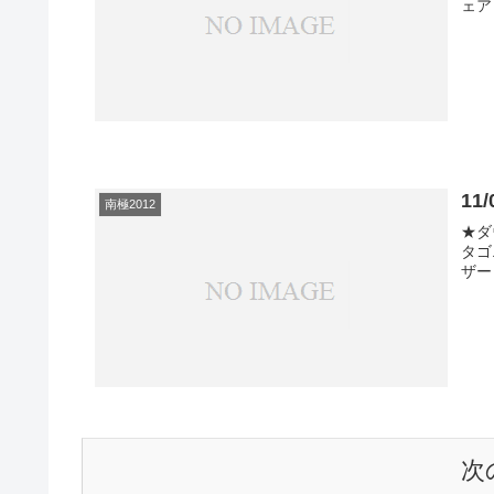
ェア
1
南極2012
★ダ
タゴ
ザー
次