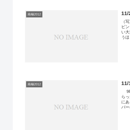
11
南極2012
（写
ピン
い大
うほ
1
南極2012
9時
らっ
にあ
パー