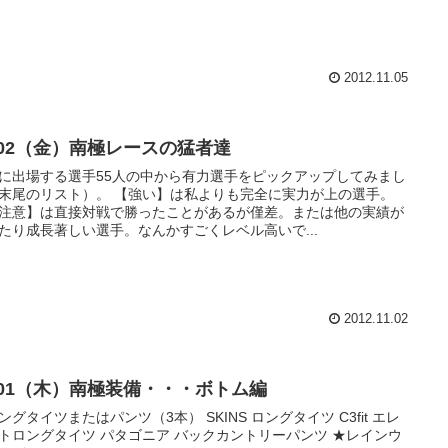
2012.11.05
1/02（金）南極レースの猛者達
に出場する選手55人の中から有力選手をピックアップしてみまし
末尾のリスト）。 【強い】は私よりも完全に実力が上の選手。
注意】は直接対戦で勝ったことがあるが僅差。または他の実績が
たり成長著しい選手。なんかすごくレベル高いで...
2012.11.02
1/01（木）南極装備・・・ボトム編
ングタイツまたはパンツ（3本） SKINS ロングタイツ C3fit エレ
トロングタイツ パタゴニア バックカントリーパンツ ★レインウ