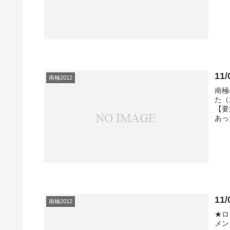
1
南極2012
南極
た（
【要
あっ
1
南極2012
★ロ
メン