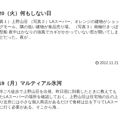
/20（火）何もしない日
真１）上野山荘 （写真２）LAスーパー。オレンジの建物がショッ
グモール。隣の低い建物が食品売り場。 （写真３）南極行きっぽ
型船 夜中はかなりの強風でカギがかかっていない窓が開いてしま
どだった。夜が...
2012.11.21
1/19（月）マルティアル氷河
ごろ徒歩で上野山荘を出発。昨日宿に到着したときに教えても
たLAスーパーの場所を確認しておく。上野山荘は住宅地の丘の上
り近所には小さな個人商店があるだけで食材は丘を下りてLAスー
に行く必要がある。そこから海...