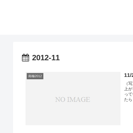
2012-11
1
南極2012
（写
上が
って
たら