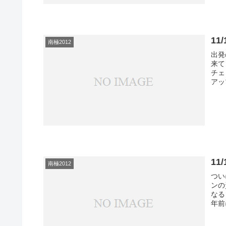
1
南極2012
出発
来て
チェ
アッ
11
南極2012
つい
ンの
なる
年前