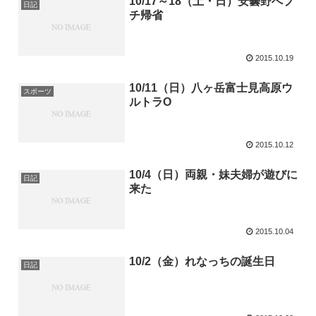
10/17～18（土・日）安曇野へプ
日記
チ帰省
2015.10.19
10/11（日）八ヶ岳富士見高原ウ
スポーツ
ルトラO
2015.10.12
10/4（日）両親・妹夫婦が遊びに
日記
来た
2015.10.04
10/2（金）れなっちの誕生日
日記