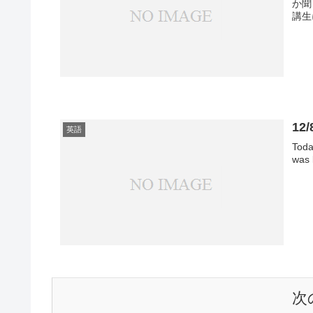
か聞
講生
1
英語
Toda
was 
次