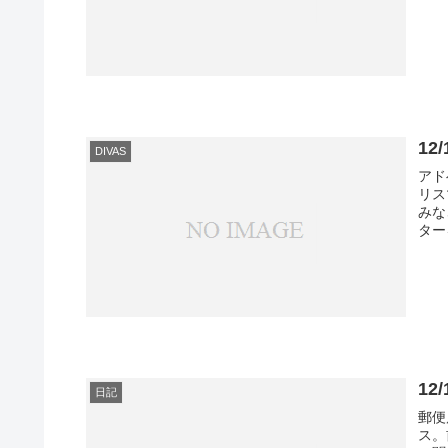
12
DIVAS
アド
リス
みな
ター
1
日記
郵便
ス。