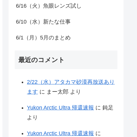
6/16（火）魚眼レンズ試し
6/10（水）新たな仕事
6/1（月）5月のまとめ
最近のコメント
2/22（水）アタカマ砂漠再放送あり
ます
に
まー太郎
より
Yukon Arctic Ultra 帰還速報
に
鈍足
より
Yukon Arctic Ultra 帰還速報
に