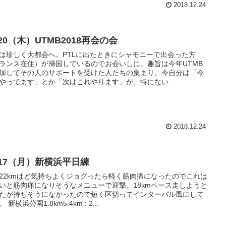
2018.12.24
/20（木）UTMB2018再会の会
は珍しく大都会へ。PTLに出たときにシャモニーで出会った方
ランス在住）が帰国しているのでお会いしに。趣旨は今年UTMB
加してその人のサポートを受けた人たちの集まり。今自分は「今
やってます」とか「次はこれやります」が、特にない...
2018.12.24
/17（月）新横浜平日練
22kmほど気持ちよくジョグったら軽く筋肉痛になったのでこれは
いと筋肉痛になりそうなメニューで迎撃。18kmペース走しようと
たが持ちそうになかったので短く区切ってインターバル風にして
 新横浜公園1.8km5.4km : 2...