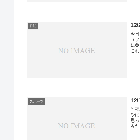
12
日記
今日
（フ
に参
これ
12
スポーツ
昨夜
やば
思っ
みた。