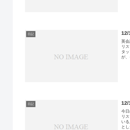
1
日記
英会
リス
タッ
が、
1
日記
今日
リス
いる
とし