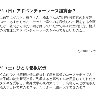
2/23（日）アドベンチャーレース鑑賞会？
は自宅にゲスト。橋爪さん、橋爪さんの料理学校時代のお友達、
ぷー、あすかちゃん。デッキで寒いのを我慢しつつ鍋をする企画
たが、昼間から冷たい雨が降っていたので早々に室内決定。橋爪
のお友達はアドベンチャーレースをやってみたいとのこ...
2018.12.24
2/22（土）ひとり箱根駅伝
くんのひとり箱根駅伝に便乗して箱根駅伝のコースを走ってき
大手町の読売新聞社前に到着すると高島くんが用意してくれた水
タスキを受取る。出身大学の東海大カラー。高島くんと横尾さん
治大学出身で紫のタスキ。たけぷーは信州大学で赤のタス...