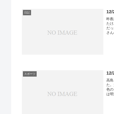
1
日記
昨夜
たけ
だっ
さん
1
スポーツ
高島
た。
色の
は明