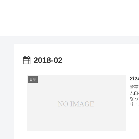
2018-02
2
日記
菅平
ム白
なっ
り・