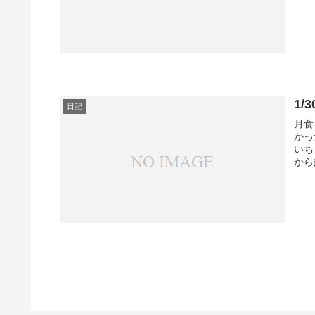
1/
日記
月食
かっ
いち
から