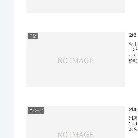
2/
日記
今ま
（3
ル）
移動
2
スポーツ
別府大
19:
34