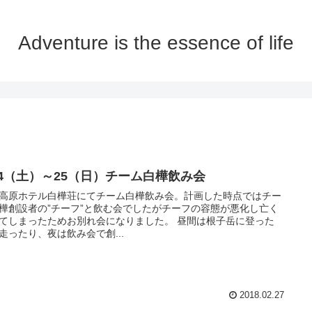
Adventure is the essence of life
/24（土）～25（日）チーム白樺飲み会
高原ホテル白樺荘にてチーム白樺飲み会。計画した時点ではチー
樺創設者の”チーフ”と飲む会でしたがチーフの容態が悪化し亡く
てしまったためお別れ会になりました。 昼間は根子岳に登った
走ったり、夜は飲み会で創...
2018.02.27