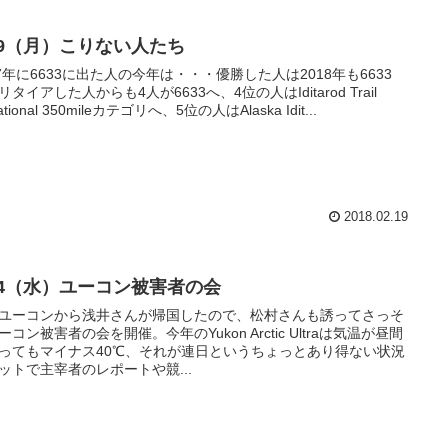
/19（月）こりない人たち
17年に6633に出た人の今年は・・・優勝した人は2018年も6633
リタイアした人からも4人が6633へ、4位の人はIditarod Trail
itational 350mileカテゴリへ、5位の人はAlaska Idit...
2018.02.19
/14（水）ユーコン被害者の会
ユーコンから浅井さんが帰国したので、松村さんも誘ってさっそ
ーコン被害者の会を開催。今年のYukon Arctic Ultraは気温が昼間
ってもマイナス40℃、それが連日というちょっとあり得ない状況
ットで主宰者のレポートや競...