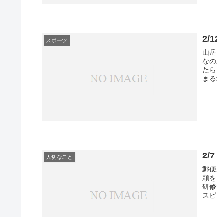
2
スポーツ
山岳
なの
たら
まる
2
大切なこと
郵便
頼を
研修
スピ