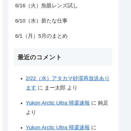
6/16（火）魚眼レンズ試し
6/10（水）新たな仕事
6/1（月）5月のまとめ
最近のコメント
2/22（水）アタカマ砂漠再放送あり
ます
に
まー太郎
より
Yukon Arctic Ultra 帰還速報
に
鈍足
より
Yukon Arctic Ultra 帰還速報
に