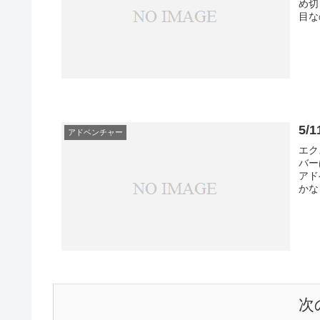
め切
目な
5
アドベンチャー
エク
バー
アド
かな
次