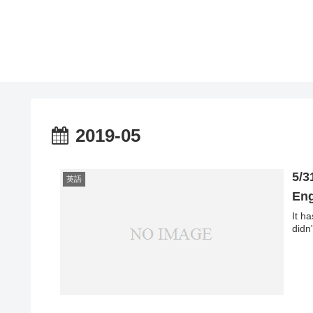
2019-05
5/3
英語
Eng
It h
didn