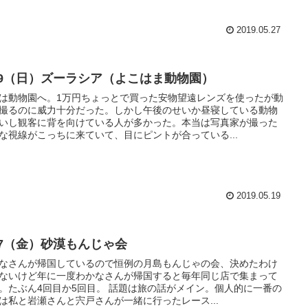
2019.05.27
/19（日）ズーラシア（よこはま動物園）
は動物園へ。1万円ちょっとで買った安物望遠レンズを使ったが動
撮るのに威力十分だった。しかし午後のせいか昼寝している動物
いし観客に背を向けている人が多かった。本当は写真家が撮った
な視線がこっちに来ていて、目にピントが合っている...
2019.05.19
/17（金）砂漠もんじゃ会
なさんが帰国しているので恒例の月島もんじゃの会、決めたわけ
ないけど年に一度わかなさんが帰国すると毎年同じ店で集まって
。たぶん4回目か5回目。 話題は旅の話がメイン。個人的に一番の
は私と岩瀬さんと宍戸さんが一緒に行ったレース...