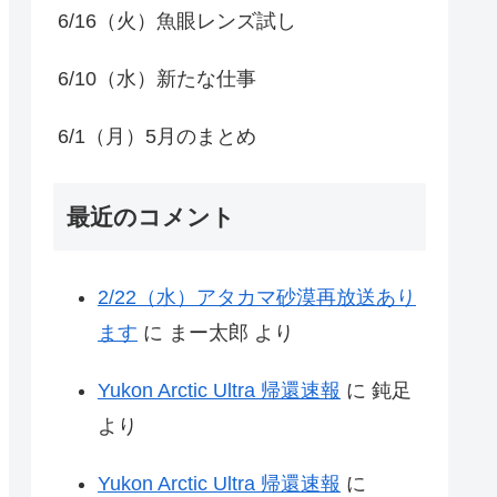
6/16（火）魚眼レンズ試し
6/10（水）新たな仕事
6/1（月）5月のまとめ
最近のコメント
2/22（水）アタカマ砂漠再放送あり
ます
に
まー太郎
より
Yukon Arctic Ultra 帰還速報
に
鈍足
より
Yukon Arctic Ultra 帰還速報
に