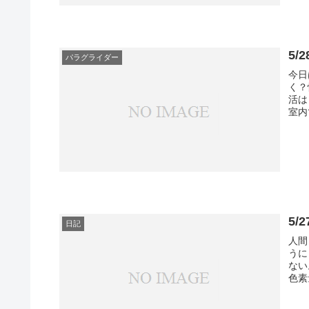
5/
パラグライダー
今日
く？
活は
室内
5
日記
人間
うに
ない
色素