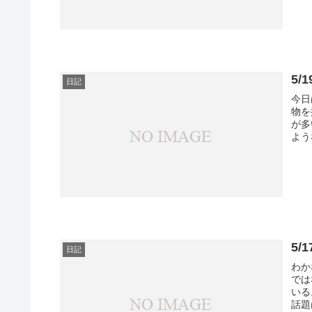
5
日記
今日
物を
が多
よう
5
日記
わか
では
いる
話題