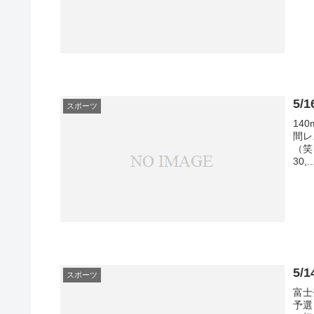
5
スポーツ
14
間レ
（笑
30,..
5
スポーツ
富士
予選