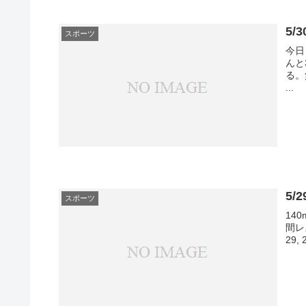
5
スポーツ
今日
んと
る。無
...
5
スポーツ
14
間レ
29, 