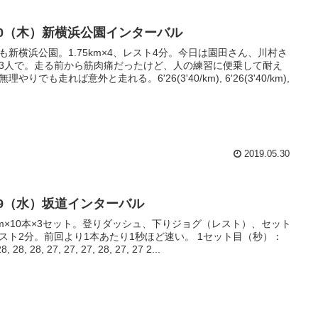
/30（木）新横浜公園インターバル
も新横浜公園。1.75km×4、レスト4分。今日は園田さん、川村さ
3人で。走る前から筋肉痛だったけど、人の練習に便乗して耐え
理やりでも走れば意外と走れる。6'26(3'40/km), 6'26(3'40/km),
2019.05.30
/29（水）坂道インターバル
0m×10本×3セット。登りダッシュ、下りジョグ（レスト）、セット
スト2分。前回より1本あたり1秒ほど速い。 1セット目（秒）：
28, 28, 28, 27, 27, 27, 28, 27, 27 2...