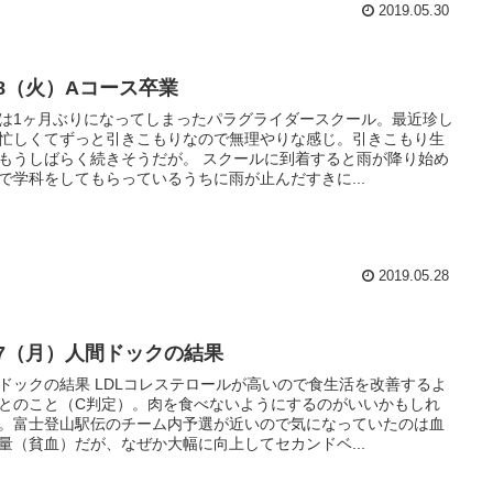
2019.05.30
28（火）Aコース卒業
は1ヶ月ぶりになってしまったパラグライダースクール。最近珍し
忙しくてずっと引きこもりなので無理やりな感じ。引きこもり生
もうしばらく続きそうだが。 スクールに到着すると雨が降り始め
で学科をしてもらっているうちに雨が止んだすきに...
2019.05.28
/27（月）人間ドックの結果
ドックの結果 LDLコレステロールが高いので食生活を改善するよ
とのこと（C判定）。肉を食べないようにするのがいいかもしれ
。富士登山駅伝のチーム内予選が近いので気になっていたのは血
量（貧血）だが、なぜか大幅に向上してセカンドベ...