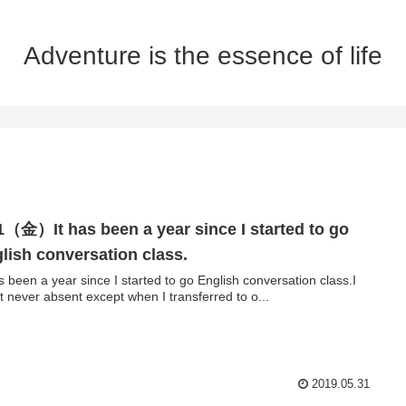
Adventure is the essence of life
1（金）It has been a year since I started to go
lish conversation class.
as been a year since I started to go English conversation class.I
't never absent except when I transferred to o...
2019.05.31