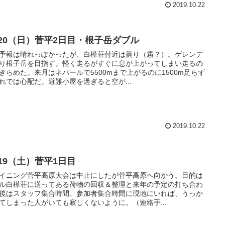
2019.10.22
0/20（日）菅平2日目・根子岳ダブル
予報は晴れっぽかったが、白樺荘付近は曇り（霧？）。ゲレンデ
り根子岳を目指す。軽く走るがすぐに息が上がってしまい走るの
きらめた。来月はネパールで5500mまで上がるのに1500m足らず
れでは心配だ。避難小屋を過ぎると空が...
2019.10.22
/19（土）菅平1日目
イニング菅平高原大会は中止にしたが菅平高原へ向かう。目的は
ル白樺荘に送ってある荷物の回収＆整理と来年の予定の打ち合わ
後はスタッフ集合時間、参加者集合時間に現地にいれば、うっか
てしまった人がいても寂しくないように。（連絡手...