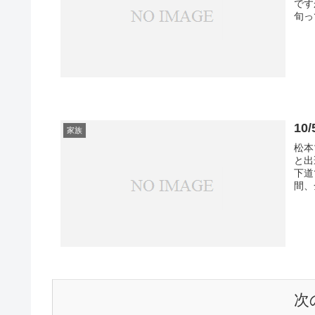
です
旬っ
1
家族
松本
と出
下道
間、
次