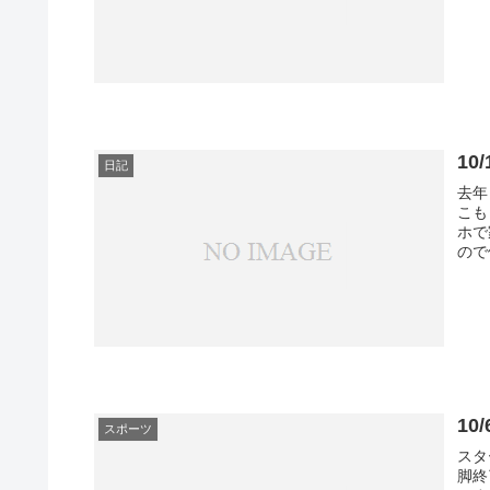
10
日記
去年
こも
ホで
ので
1
スポーツ
スタ
脚終