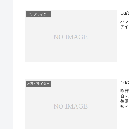
1
パラグライダー
パラ
テイ
1
パラグライダー
昨日
合を
後風
飛べ