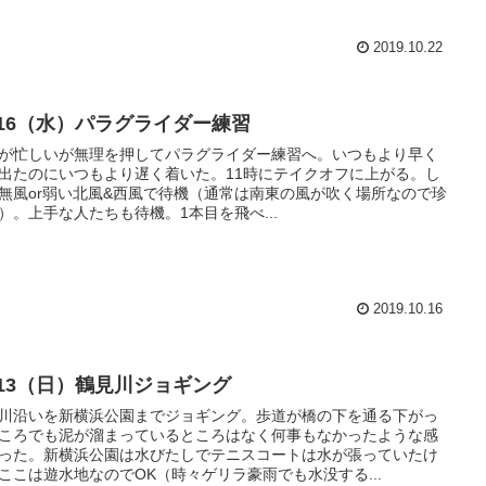
2019.10.22
0/16（水）パラグライダー練習
が忙しいが無理を押してパラグライダー練習へ。いつもより早く
出たのにいつもより遅く着いた。11時にテイクオフに上がる。し
無風or弱い北風&西風で待機（通常は南東の風が吹く場所なので珍
）。上手な人たちも待機。1本目を飛べ...
2019.10.16
0/13（日）鶴見川ジョギング
川沿いを新横浜公園までジョギング。歩道が橋の下を通る下がっ
ころでも泥が溜まっているところはなく何事もなかったような感
った。新横浜公園は水びたしでテニスコートは水が張っていたけ
ここは遊水地なのでOK（時々ゲリラ豪雨でも水没する...