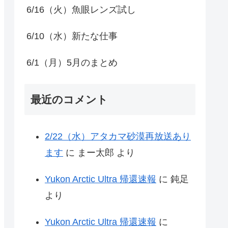
6/16（火）魚眼レンズ試し
6/10（水）新たな仕事
6/1（月）5月のまとめ
最近のコメント
2/22（水）アタカマ砂漠再放送あり
ます
に
まー太郎
より
Yukon Arctic Ultra 帰還速報
に
鈍足
より
Yukon Arctic Ultra 帰還速報
に