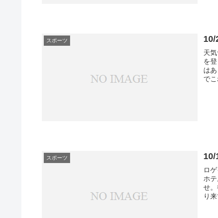
1
スポーツ
天気
を登
はあ
でこ
10
スポーツ
ロゲ
ホテ
せ。
り来