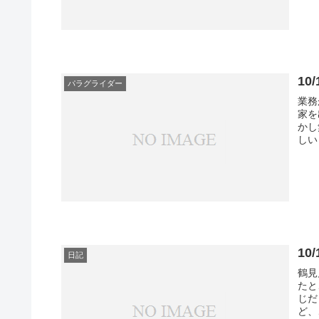
1
パラグライダー
業務
家を
かし
しい
1
日記
鶴見
たと
じだ
ど、