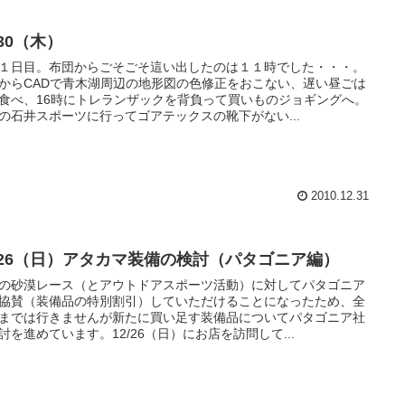
/30（木）
１日目。布団からごそごそ這い出したのは１１時でした・・・。
からCADで青木湖周辺の地形図の色修正をおこない、遅い昼ごは
食べ、16時にトレランザックを背負って買いものジョギングへ。
の石井スポーツに行ってゴアテックスの靴下がない...
2010.12.31
2/26（日）アタカマ装備の検討（パタゴニア編）
の砂漠レース（とアウトドアスポーツ活動）に対してパタゴニア
協賛（装備品の特別割引）していただけることになったため、全
までは行きませんが新たに買い足す装備品についてパタゴニア社
討を進めています。12/26（日）にお店を訪問して...