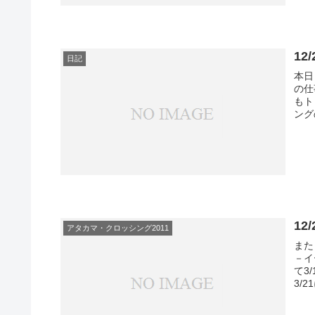
12
日記
本日
の仕
もト
ング
1
アタカマ・クロッシング2011
また
－イ
て3
3/