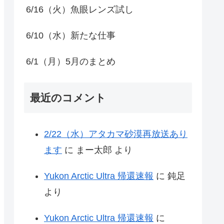
6/16（火）魚眼レンズ試し
6/10（水）新たな仕事
6/1（月）5月のまとめ
最近のコメント
2/22（水）アタカマ砂漠再放送あり
ます
に
まー太郎
より
Yukon Arctic Ultra 帰還速報
に
鈍足
より
Yukon Arctic Ultra 帰還速報
に