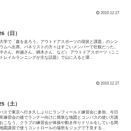
2010.12.27
/26（日）
大学で「森を走ろう。アウトドアスポーツの現状と課題」のシン
ウムへ出席。パネリストの方々はすごいメンバーで壮観だった。
中さん、村越さん、鏑木さん、など） アウトドアスポーツ（ここ
トレイルランニングが主な話題）で山に入ると環...
2010.12.27
/25（土）
バスで東京へ行き久しぶりにランフィールド練習会に参加。今日
常練習会の後でランナー向けに簡単な地図とコンパスの使い方講
おこなう。クラブの練習会が体操や動き作りドリルをしている間
地図講習で使うコントロールの場所をジョグで下見する...