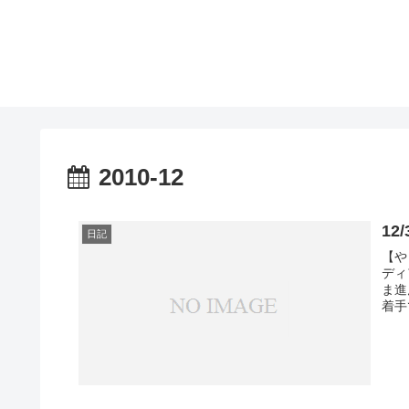
2010-12
12
日記
【や
ディ
ま進
着手