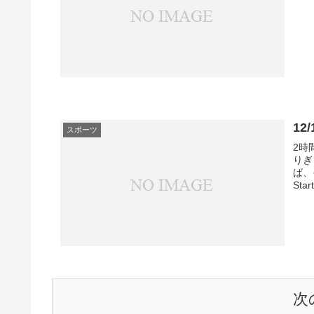
1
スポーツ
2時
りぎ
ば、
Sta
次