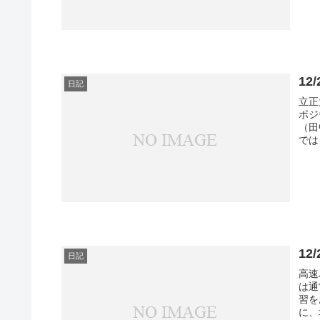
12
日記
立正
ポジ
（田
では
12
日記
高速
は通
習を
に、