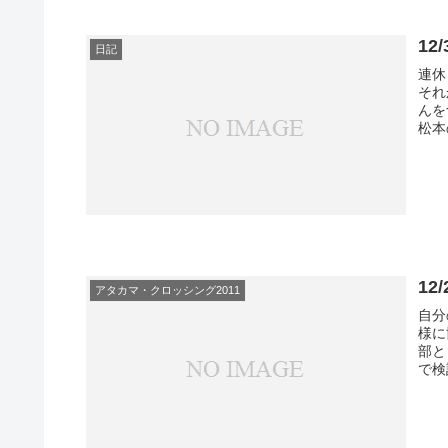
12
日記
連休
それ
んを
松本
1
アタカマ・クロッシング2011
自分
様に
部と
で検