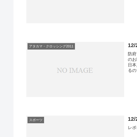
1
アタカマ・クロッシング2011
防府
のお
日本
るの
1
スポーツ
レポ