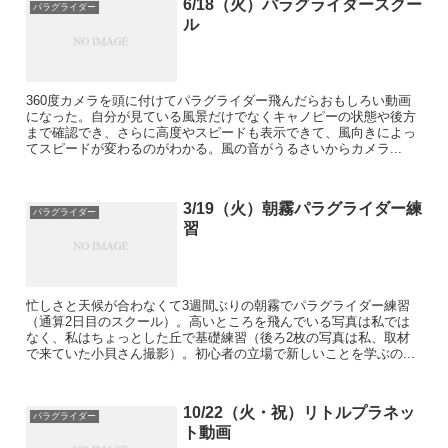
6/18（火）パラグライダースクー
パラグライダー
ル
360度カメラを頭に付けてパラグライダー飛んだらおもしろい動画
になった。自分が見ている風景だけでなくキャノピーの状態や後方
まで確認でき、さらに高度やスピードも表示できて、風向きによっ
てスピードが変わるのがわかる。風の音がうるさいからカメラ...
3/19（火）朝霧パラグライダー練
パラグライダー
習
忙しさと天候が合わなくて3週間ぶりの朝霧でパラグライダー練習
（通算2日目のスクール）。高いところを飛んでいる写真は私では
なく、私はちょっとした丘で基礎練習（後ろ2枚の写真は私、取材
で来ていた小貝さん撮影）。初心者の立場で新しいことを学ぶの...
10/22（火・祝）リトルプラネッ
パラグライダー
ト動画