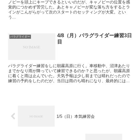
ノピーを頭上にキープできるといいのだが、キャノピーの位置を感
覚的につかめず苦労した。あとキャノピーが変な落ち方をするとラ
インがこんがらがって次のスタートのセッティングが大変。とい
う...
4/8（月）パラグライダー練習3日
パラグライダー
目
パラグライダー練習をしに朝霧高原に行く。車移動中、沼津あたり
までかなり雨が降っていて練習できるのか？と思ったが、朝霧高原
に着くと雨は止んでいた。天気予報は少し前までは晴れだったので
練習の予約をしたのだが、当日は雨のち晴れになり、最終的には...
1/5（日）本気練習会