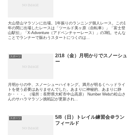
大山登山マラソンに出場。1年振りのランニング個人レース。この1
年の間に出場したレースは「ツールド美ヶ原（自転車）」「富士登
山駅伝」「X-Adventure（アドベンチャーレース）」の3戦。そんな
ことでランナーで賑わうスタートにつくのは...
2/18（金）月明かりでスノーシュ
スポーツ
ー
月明かりの中、スノーシューハイキング。満月が明るくヘッドライ
トを使う必要はありませんでした。あまりに神秘的、あまりに静
か・・・。（場所：長野県大町市中山高原） Number Webの松山さ
んのサハラマラソン挑戦記が更新され...
5/8（日）トレイル練習会＠ラン
スポーツ
フィールド