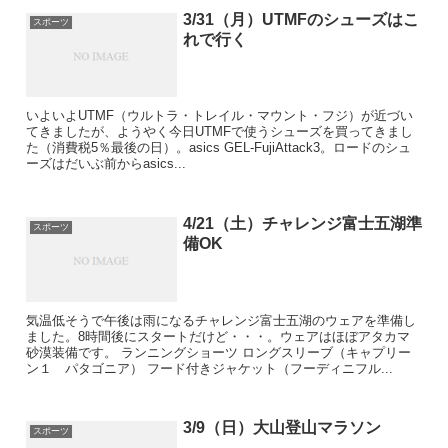
3/31（月）UTMFのシューズはこ
スポーツ
れで行く
いよいよUTMF（ウルトラ・トレイル・マウント・フジ）が近づい
てきましたが、ようやく今日UTMFで使うシューズを買ってきまし
た（消費税5％最後の日）。asics GEL-FujiAttack3。ロードのシュ
ーズはだいぶ前からasics...
4/21（土）チャレンジ富士五湖準
スポーツ
備OK
気温低そうで午後は雨になるチャレンジ富士五湖のウェアを準備し
ました。8時間後にスタートだけど・・・。ウェアはほぼアタカマ
砂漠装備です。 ランニングショーツ ロングスリーブ（キャプリー
ン１ パタゴニア） フード付きジャケット（フーディニフル...
3/9（日）大山登山マラソン
スポーツ