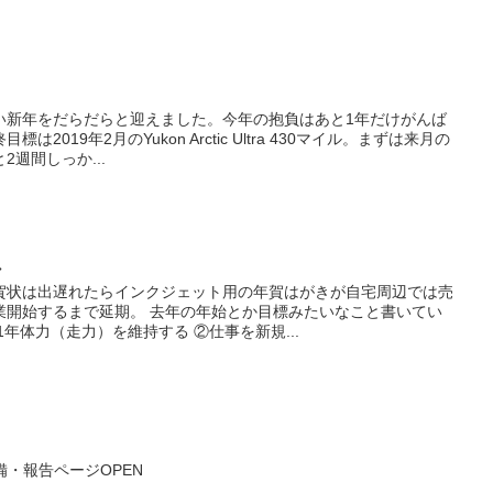
い新年をだらだらと迎えました。今年の抱負はあと1年だけがんば
019年2月のYukon Arctic Ultra 430マイル。まずは来月の
週間しっか...
負
賀状は出遅れたらインクジェット用の年賀はがきが自宅周辺では売
業開始するまで延期。 去年の年始とか目標みたいなこと書いてい
年体力（走力）を維持する ②仕事を新規...
tra準備・報告ページOPEN