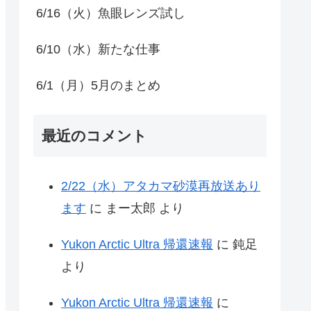
6/16（火）魚眼レンズ試し
6/10（水）新たな仕事
6/1（月）5月のまとめ
最近のコメント
2/22（水）アタカマ砂漠再放送あり
ます
に
まー太郎
より
Yukon Arctic Ultra 帰還速報
に
鈍足
より
Yukon Arctic Ultra 帰還速報
に