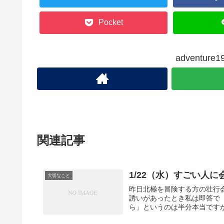
Pocket
adventu
関連記事
1/22（水）すごい人
大切なこと
昨日北極を冒険する方の壮行
誘いがあったとき私は即答で
ら」というのは半分本当ですが