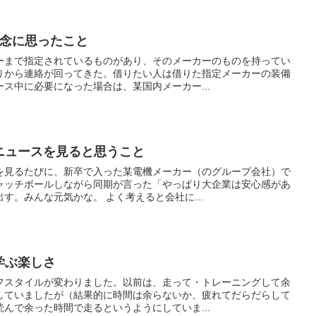
残念に思ったこと
ーまで指定されているものがあり、そのメーカーのものを持ってい
りから連絡が回ってきた。借りたい人は借りた指定メーカーの装備
ス中に必要になった場合は、某国内メーカー...
のニュースを見ると思うこと
を見るたびに、新卒で入った某電機メーカー（のグループ会社）で
ャッチボールしながら同期が言った「やっぱり大企業は安心感があ
す。みんな元気かな。 よく考えると会社に...
の学ぶ楽しさ
フスタイルが変わりました。以前は、走って・トレーニングして余
していましたが（結果的に時間は余らないか、疲れてだらだらして
んで余った時間で走るというようにしていま...