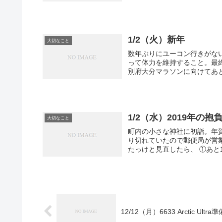
1/2（火）新年
大切なこと
数年ぶりにユーコン行きがな
って体力を維持すること。最終目標は2
別府大分マラソンに向けてあと2
1/2（水）2019年の抱
大切なこと
町内の小さな神社に初詣。年
り切れていたので郵便局が営
たっけと見直したら、 ①あと1
12/12（月）6633 Arctic Ul