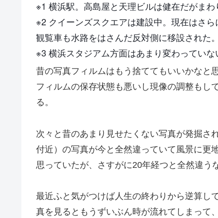
※1 横浜駅。高島屋と天理ビルは健在だがま
※2 クイーンズスクエアは建設中。現在はさ
観覧車も水路をはさんだ反対側に移設された
※3 横浜スタジアム方面はあまり変わってい
昔の写真フィルムはもう捨ててもいいかなと思
フィルムの保存状態も悪いし現像の調整もし
る。
次々と昔のあまり見せたくない写真が発掘されて
付近）の写真が今と全然違っていて風景に更
思っていたが、さすがに20年経つと全然違う
最近ふと気がつけば人生の終わりから逆算し
真を見るともうずいぶん時が流れてしまって