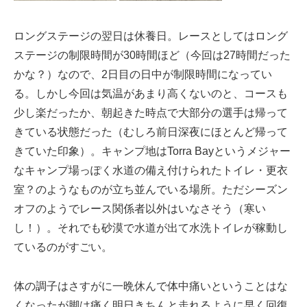
ロングステージの翌日は休養日。レースとしてはロング
ステージの制限時間が30時間ほど（今回は27時間だった
かな？）なので、2日目の日中が制限時間になってい
る。しかし今回は気温があまり高くないのと、コースも
少し楽だったか、朝起きた時点で大部分の選手は帰って
きている状態だった（むしろ前日深夜にほとんど帰って
きていた印象）。キャンプ地はTorra Bayというメジャー
なキャンプ場っぽく水道の備え付けられたトイレ・更衣
室？のようなものが立ち並んでいる場所。ただシーズン
オフのようでレース関係者以外はいなさそう（寒い
し！）。それでも砂漠で水道が出て水洗トイレが稼動し
ているのがすごい。
体の調子はさすがに一晩休んで体中痛いということはな
くなったが脚は痛く明日きちんと走れるように早く回復