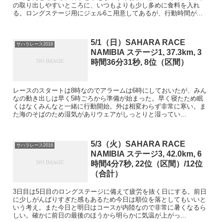
の取り出しやすいところに、いつもよりも少し多めに食料を入れ
る。ロングステージ用にジェル6こ用意してあるが、行動時間が...
5/1（日）SAHARA RACE
サハラレース2016
NAMIBIA ステージ1, 37.3km, 3
時間36分31秒, 8位（区間）
レースのスタートは8時なのでアラームは6時にしておいたが、みん
なの動き出しは早く5時ごろから準備が始まった。早く寝たため眠
くはなくみんなと一緒に行動開始。外は相変わらず非常に寒い。ま
た海のそばのため湿気がありウェアがしっとりと湿ってい...
5/3（火）SAHARA RACE
サハラレース2016
NAMIBIA ステージ3, 42.0km, 6
時間4分7秒, 22位（区間）/12位
（合計）
3日目は5日目のロングステージに備えて疲労を抜く日にする。前日
に少しがんばりすぎた感もあるため今日は順位を落としてもいいと
いう考え。また今日と明日はコースが内陸なので非常に暑くなるら
しい。確かに前日の最後のほうから明らかに気温が上がっ...