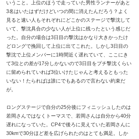
いうこと。上位のほうで走っていた男性ランナーがあと
3名はいたはずだけどいつの間に消えたんだろう？よく
見ると速い人もそれぞれにどこかのステージで撃沈して
いて、撃沈具合の少ない人が上位に残ったという感じだ
った。自分の場合は3日目の撃沈はかなり大きかったけ
どロングで挽回して上位に出てこれた。しかし3日目の
撃沈で上位メンバーに1時間近く遅れていて、ここにき
て3位との差が17分しかないので3日目をプチ撃沈くらい
に留められていれば3位いけたじゃんと考えるともった
いない！たらればは誰にでもあるので言わない約束だ
が。
ロングステージで自分の25分後にフィニッシュしたのは
若岡さんではなくトーマスで、若岡さんは自分から40分
遅れになっていた。CP4で後ろに見えていた若岡さんに
30kmで30分ほど差を広げられたのはとても満足。しか