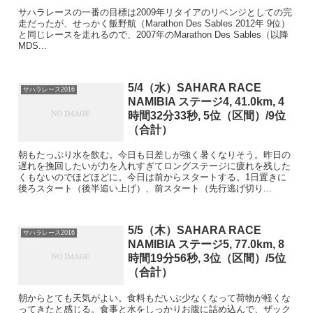
サハラレースの一番の目標は2009年リタイアのリベンジとしての完
走だったが、せっかく飯野航（Marathon Des Sables 2012年 9位）
と同じレースを走れるので、2007年のMarathon Des Sables（以降
MDS...
5/4（水）SAHARA RACE
サハラレース2016
NAMIBIA ステージ4, 41.0km, 4
時間32分33秒, 5位（区間）/9位
（合計）
朝もたっぷり水を飲む。今日も日差しが強く暑くなりそう。昨日の
遅れを挽回したいが力を入れすぎてロングステージに疲れを残した
くもないのでほどほどに。今日は前からスタートする。1日置きに
後ろスタート（後半追い上げ）、前スタート（先行逃げ切り...
5/5（木）SAHARA RACE
サハラレース2016
NAMIBIA ステージ5, 77.0km, 8
時間19分56秒, 3位（区間）/5位
（合計）
朝からとても天気がよい。食料もだいぶ少なくなって荷物が軽くな
ってきたと感じる。食事と水をしっかりお腹に詰め込んで、ザック