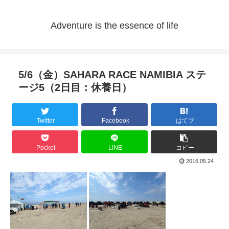
Adventure is the essence of life
5/6（金）SAHARA RACE NAMIBIA ステ
ージ5（2日目：休養日）
Twitter
Facebook
はてブ
Pocket
LINE
コピー
2016.05.24