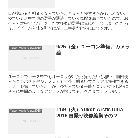
目が覚めると明るくなっていた。ちょっと寝すぎたかもしれない。
寝ている途中で他の選手が通過していく気配を感じていたので、お
そらく途中でビバークした大多数の選手は先に行ってしまっただろ
う。ビビーから体を引きはがし上半身だけ外に出てタオ...
9/25（金）ユーコン準備。カメラ
Yukon Arctic Ultra 2016
編
ユーコンでレース中でもオーロラが出たら撮りたいと思い、前回使
ったコンパクトデジカメよりもう少し明るいマニュアル操作できる
カメラを探していた。しかし今持っている一眼とコンパクト以外に
さらに中間のようなデジカメが増えても、そこまでカメラ好...
11/9（火）Yukon Arctic Ultra
Yukon Arctic Ultra 2016
2016 自撮り映像編集その２