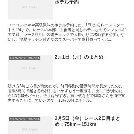
ホテル予約
ユーコンのやや高級気味のホテル予約した。1/31からレーススター
トの2/4まで。レースの本部・主催者と同じホテルなのでレンタルギ
ア受取、レース説明、装備チェックで大掛かりに移動する必要がな
いし、簡易キッチン付きなのでスーパーで食料買ってくれ...
2月1日（月）のまとめ
Yukon Arctic Ultra 2016
明け方5時ごろ目が覚めたが、前日移動で活動時間が長かったのに
睡眠5時間で起きるわけにもいかずもう一度寝る。次に目が覚めた
ら12時30分だった。今度は寝すぎ。買い物などで岡部さんを街中案
内することにしていたので、13時30分にホテル...
2月5日（金）レース2日目まと
Yukon Arctic Ultra 2016
め：75km～151km