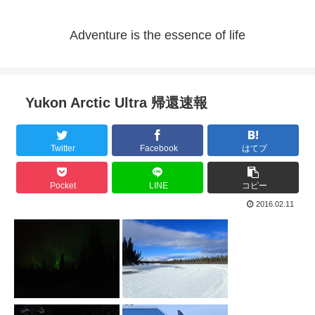
Adventure is the essence of life
Yukon Arctic Ultra 帰還速報
Twitter
Facebook
はてブ
Pocket
LINE
コピー
2016.02.11