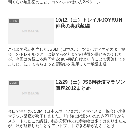
間くらい地形図のこと、コンパスの使い方2パターン...
10/12（土）トレイルJOYRUN
JSBM
仲秋の奥武蔵編
これまで私が担当したJSBM（日本スポーツ＆ボディマイスター協
会）のトレイルツアーは朝から夕方までの時間の長いものでした
が、今回はお昼ごろ終了する短い初級向けということで実施してき
ました。短くてもちょっと冒険心を発揮して一般登山道...
12/29（土）JSBM砂漠マラソン
JSBM
講座2012まとめ
今日で今年のJSBM（日本スポーツ＆ボディマイスター協会）砂漠
マラソン講座が終了しました。1年前にお話をいただき2012年から
スタートしたこの講習。特殊分野ゆえに参加者は多くはありません
が、私が経験したことをアウトプットできる場があることは...