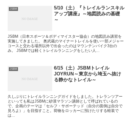
5/10（土）『トレイルランスキル
JSBM
アップ講座』～地図読みの基礎
～
JSBM（日本スポーツ＆ボディマイスター協会）の地図読み講習を
実施してきました。 奥武蔵のマイナートレイルを使い一部メジャー
コースと交わる場所以外で出会ったのはマウンテンバイク3台の
み。 JSBMでは軽くトレイルランニングをしたい人...
6/15（土）JSBMトレイル
JSBM
JOYRUN～東京から埼玉へ抜け
る静かなトレイル～
久しぶりにトレイルランニングガイドをしました。トレランツアー
といっても私はJSBMに砂漠マラソン講師として呼ばれているの
で、企画のテーマは「セルフ・サポーテッド（自分の面倒は自分で
見ろよ）」を目指すこと。荷物をロッカーに預けたりする軽装で
は...