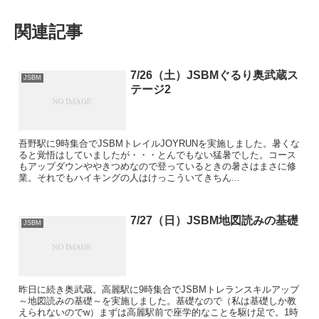
関連記事
7/26（土）JSBMぐるり奥武蔵ス
JSBM
テージ2
吾野駅に9時集合でJSBMトレイルJOYRUNを実施しました。暑くな
ると覚悟はしていましたが・・・とんでもない猛暑でした。コース
もアップダウンややきつめなので登っているときの暑さはまさに修
業。それでもハイキングの人はけっこういてきちん...
7/27（日）JSBM地図読みの基礎
JSBM
昨日に続き奥武蔵。高麗駅に9時集合でJSBMトレランスキルアップ
～地図読みの基礎～を実施しました。基礎なので（私は基礎しか教
えられないのでw）まずは高麗駅前で座学的なことを駆け足で。1時