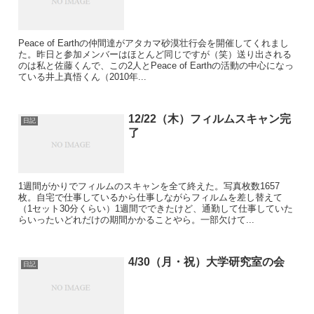
Peace of Earthの仲間達がアタカマ砂漠壮行会を開催してくれまし
た。昨日と参加メンバーはほとんど同じですが（笑）送り出される
のは私と佐藤くんで、この2人とPeace of Earthの活動の中心になっ
ている井上真悟くん（2010年...
12/22（木）フィルムスキャン完
日記
了
1週間がかりでフィルムのスキャンを全て終えた。写真枚数1657
枚。自宅で仕事しているから仕事しながらフィルムを差し替えて
（1セット30分くらい）1週間でできたけど、通勤して仕事していた
らいったいどれだけの期間かかることやら。一部欠けて...
4/30（月・祝）大学研究室の会
日記