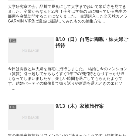
大学研究室の会。品川で昼食にして大学まで歩いて泉岳寺を見てき
ました。卒業からなんと23年！今年は学祭の日に知っている先生の
部屋を突撃訪問することになりました。 先週購入した全天球カメラ
GARMIN VIRBは適当に撮影してみたものの編集方法...
8/10（日）自宅に両親・妹夫婦ご
日記
招待
今日は両親と妹夫婦を自宅に招待しました。 結婚し今のマンション
（賃貸）引っ越してからもうすぐ1年での初招待となりすっかり遅
くなってしまいましたが、楽しい時間を過ごしてもらえたようで
す。結婚パーティの映像見て振り返りや新居を選ぶときのエピソ
ー...
9/13（木）家族旅行案
日記
次の海外家族旅行はフィンランドに決まったようです（何年後かわ