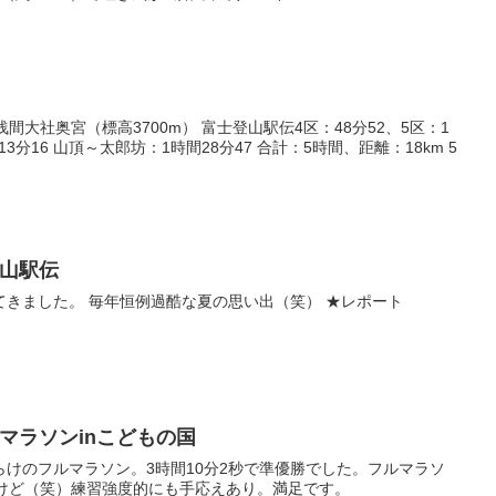
浅間大社奥宮（標高3700m） 富士登山駅伝4区：48分52、5区：1
13分16 山頂～太郎坊：1時間28分47 合計：5時間、距離：18km 5
登山駅伝
きました。 毎年恒例過酷な夏の思い出（笑） ★レポート
んマラソンinこどもの国
けのフルマラソン。3時間10分2秒で準優勝でした。フルマラソ
たけど（笑）練習強度的にも手応えあり。満足です。