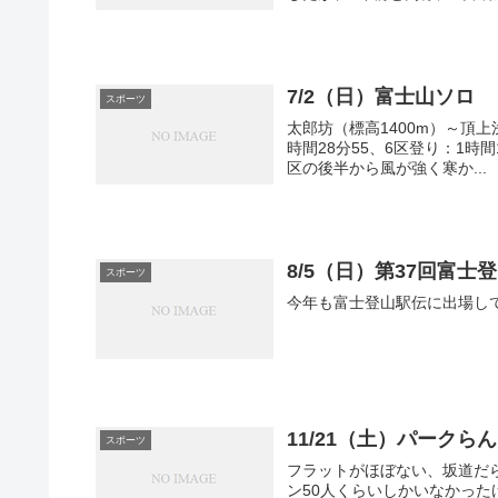
7/2（日）富士山ソロ
スポーツ
太郎坊（標高1400m）～頂上
時間28分55、6区登り：1時間
区の後半から風が強く寒か...
8/5（日）第37回富士
スポーツ
今年も富士登山駅伝に出場して
11/21（土）パークら
スポーツ
フラットがほぼない、坂道だら
ン50人くらいしかいなかっ