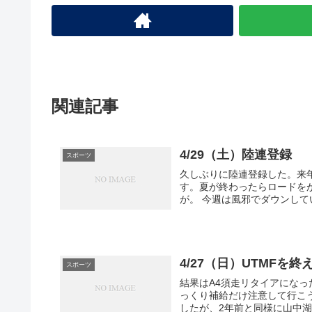
関連記事
4/29（土）陸連登録
スポーツ
久しぶりに陸連登録した。来
す。夏が終わったらロードを
が。 今週は風邪でダウンして
4/27（日）UTMFを終
スポーツ
結果はA4須走リタイアにな
っくり補給だけ注意して行こ
したが、2年前と同様に山中湖（