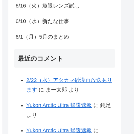
6/16（火）魚眼レンズ試し
6/10（水）新たな仕事
6/1（月）5月のまとめ
最近のコメント
2/22（水）アタカマ砂漠再放送あり
ます
に
まー太郎
より
Yukon Arctic Ultra 帰還速報
に
鈍足
より
Yukon Arctic Ultra 帰還速報
に