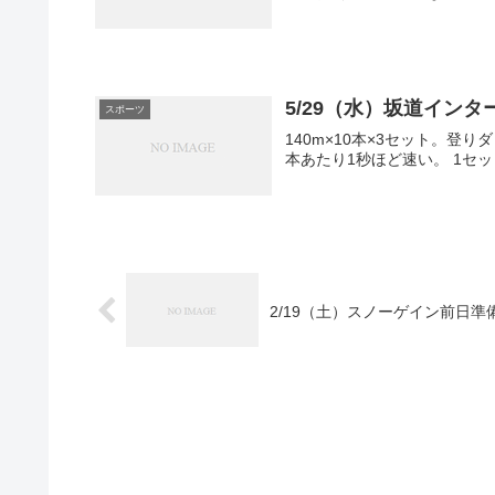
5/29（水）坂道インタ
スポーツ
140m×10本×3セット。
本あたり1秒ほど速い。 1セット目（秒）：2
2/19（土）スノーゲイン前日準