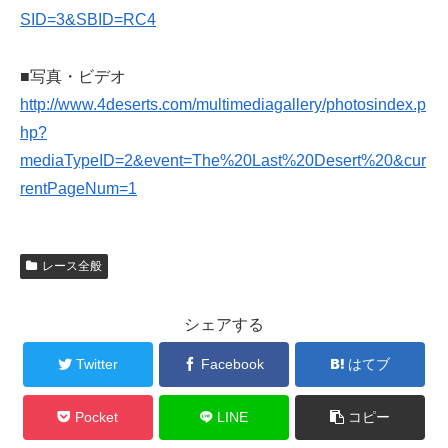
SID=3&SBID=RC4
■写真・ビデオ
http://www.4deserts.com/multimediagallery/photosindex.p
hp?
mediaTypeID=2&event=The%20Last%20Desert%20&cur
rentPageNum=1
レース全般
シェアする
Twitter
Facebook
はてブ
Pocket
LINE
コピー