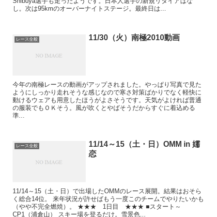
Shibuya選手も走ったようです。日本人選手の新規リタイアはな
し。次は95kmのオーバーナイトステージ。最終日は...
11/30（火）南極2010動画
レース全般
今年の南極レースの動画がアップされました。やっぱり写真で見た
ようにしっかり走れそうな感じなので寒さ対策ばかりでなく軽快に
動けるウェアも用意したほうがよさそうです。天気がよければ普通
の服装でもＯＫそう。風が吹くとやばそうだからすぐに着込める
準...
11/14～15（土・日）OMM in 嬬
レース全般
恋
11/14～15（土・日）で出場したOMMのレース展開。結果はおそら
く総合14位。 来年状況が許せばもう一度このチームでやりたいかも
（やや不完全燃焼）。 ★★★ 1日目 ★★★ ■スタート～
CP1（浦倉山） スキー場を登るだけ。雪景色...