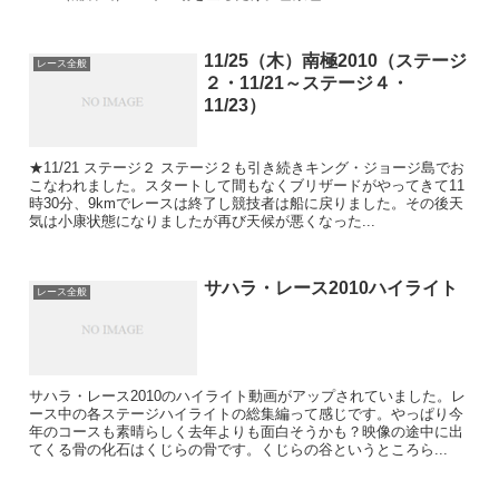
11/25（木）南極2010（ステージ
レース全般
２・11/21～ステージ４・
11/23）
★11/21 ステージ２ ステージ２も引き続きキング・ジョージ島でお
こなわれました。スタートして間もなくブリザードがやってきて11
時30分、9kmでレースは終了し競技者は船に戻りました。その後天
気は小康状態になりましたが再び天候が悪くなった...
サハラ・レース2010ハイライト
レース全般
サハラ・レース2010のハイライト動画がアップされていました。レ
ース中の各ステージハイライトの総集編って感じです。やっぱり今
年のコースも素晴らしく去年よりも面白そうかも？映像の途中に出
てくる骨の化石はくじらの骨です。くじらの谷というところら...