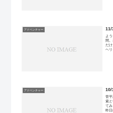
1
アドベンチャー
よう
間。
だけ
ヘリ
10
アドベンチャー
菅平
索と
てみ
昨日