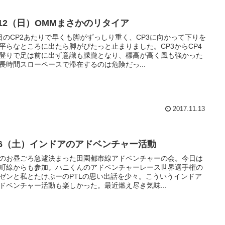
1/12（日）OMMまさかのリタイア
目のCP2あたりで早くも脚がずっしり重く、CP3に向かって下りを
平らなところに出たら脚がぴたっと止まりました。CP3からCP4
登りで足は前に出ず意識も朦朧となり、標高が高く風も強かった
長時間スローペースで滞在するのは危険だっ...
2017.11.13
/16（土）インドアのアドベンチャー活動
のお昼ごろ急遽決まった田園都市線アドベンチャーの会。今日は
町線からも参加。ハニくんのアドベンチャーレース世界選手権の
ゼンと私とたけぷーのPTLの思い出話を少々。こういうインドア
ドベンチャー活動も楽しかった。最近燃え尽き気味...