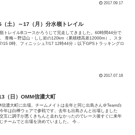
2017.09.17
/15（土）～17（月）分水嶺トレイル
嶺トレイルBコースかろうじて完走してきました。60時間44分で
。 青梅～野辺山・しし岩の120km（累積標高差12000m）。スタ
7/15 0時、フィニッシュ7/17 12時44分 ↓ 以下GPSトラッキングロ
2017.07.18
/13（日）OMM信濃大町
M信濃大町に出場。チームメイトは去年と同じ出島さん＠Team白
今年は白樺ウェアで参戦です。去年も出島さんと出場しました
交互に調子が悪くきちんと走れなかったのでレース後すぐに来年
じチームでと出場を決めていました。 今...