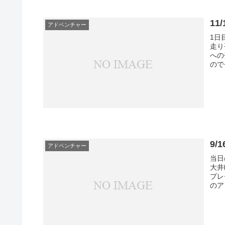
1
アドベンチャー
1日
走り
への
ので
9
アドベンチャー
当日
大井
プレ
のア