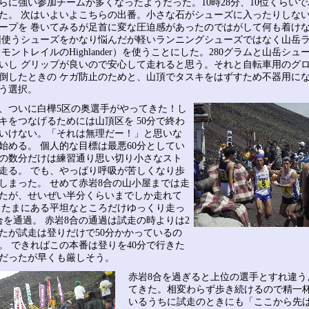
らに強い参加チームが多くなったようだった。10時28分、10位くらい
た。 次はいよいよこちらの出番。小さな石がシューズに入ったりしな
ープを 巻いてみるが足首に変な圧迫感があったのではがして何も着け
回使うシューズをかなり悩んだが軽いランニングシューズではなく山岳
（モントレイルのHighlander）を使うことにした。280グラムと山岳シ
いし グリップが良いので安心して走れると思う。それと自転車用のグ
倒したときの ケガ防止のためと、山頂でタスキをはずすため不器用に
う選択。
1分、ついに白樺5区の奥選手がやってきた！し
キをつなげるためには山頂区を 50分で終わ
いけない。「それは無理だー！」と思いな
始める。 個人的な目標は最悪60分としてい
の数分だけは練習通り思い切り小さなスト
走る。 でも、やっぱり呼吸が苦しくなり歩
しまった。 せめて赤岩8合の山小屋までは走
たが、せいぜい半分くらいまでしか走れて
 たまにある平坦なところだけゆっくり走っ
合を通過。 赤岩8合の通過は試走の時よりは2
たが試走は登りだけで50分かかっているの
。 できればこの本番は登りを40分で行きた
だったが早くも厳しそう。
赤岩8合を過ぎると上位の選手とすれ違う
てきた。相変わらず歩き続けるので精一杯
いるうちに試走のときにも「ここから先