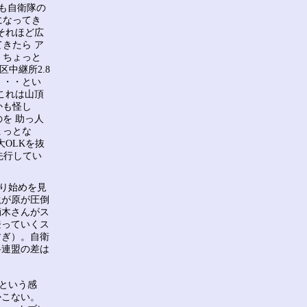
も自衛隊の
になってき
それほど広
きたら ア
。ちょっと
区中継所2.8
・・・とい
これは山頂
かも怪し
を 助っ人
ょっとな
OLKを抜
先行してい
り始めを見
滝が原が圧倒
鏑木さんがス
登っていくス
すぎ）。自衛
岳連盟の差は
という感
かこない。