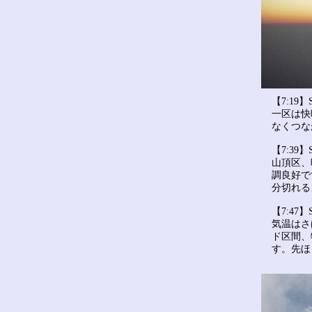
【7:19】
一区は快
なくつな
【7:39】
山頂区、
調良好で
分切れる
【7:47】
気温はさ
ド区間、
す。先ほ