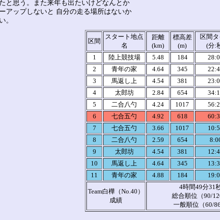
たと思う。また来年も出たいけどなんとか
ーアップしないと 自分の走る場所はないか
い。
スタート地点
区間タ
距離
標高差
区間
名
(km)
(m)
(分:
1
陸上競技場
5.48
184
28:
2
青年の家
4.64
345
22:
3
馬返し上
4.54
381
23:
4
太郎坊
2.84
654
34:
5
二合八勺
4.24
1017
56:
6
七合五勺
4.92
618
60:
7
七合五勺
3.66
1017
10:
8
二合八勺
2.59
654
8:0
9
太郎坊
4.54
381
12:
10
馬返し上
4.64
345
13:
11
青年の家
4.88
184
19:
4時間49分31
Team白樺（No.40）
総合順位（90/12
成績
一般順位（60/8