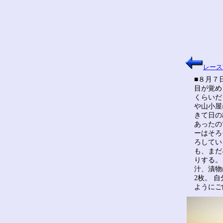
レース
■８月７
目が覚め
くらいだ
や山小屋
きて日の
あったの
ーはそろ
ろしてい
も、まだ
りする。
汁、漬物
2枚。 
ようにご