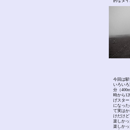
的なタイ
今回は駅
いろいろ
分（40
時から1
げスター
になった
て実はか
けだけど
楽しかっ
楽しかっ