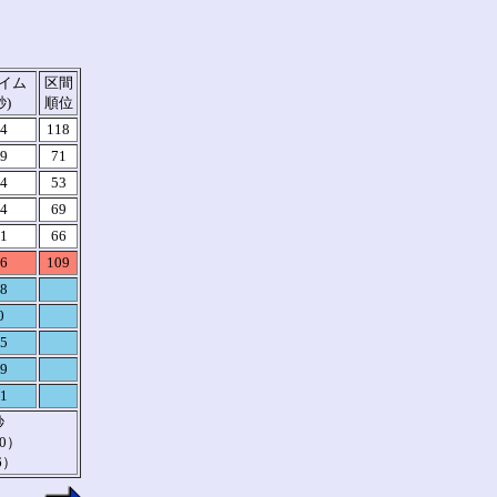
イム
区間
秒)
順位
04
118
49
71
04
53
14
69
21
66
36
109
58
0
45
39
01
秒
0）
6）