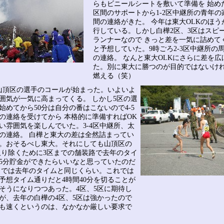
らもビニールシートを敷いて準備を 始め
区間のサポートから1-2区中継所の青年の
間の連絡がきた。 今年は東大OLKのほう
行している。しかし白樺2区、3区はスピ
ランナーなので きっと差を一気に詰めて
と予想していた。9時ごろ2-3区中継所の
の連絡。 なんと東大OLKにさらに差を広
た。別に東大に勝つのが目的ではないけ
燃える（笑）
山頂区の選手のコールが始まった。いよいよ
囲気が一気に高まってくる。 しかし5区の選
始めてから50分は自分の番はこないので4-5
の連絡を受けてから 本格的に準備すればOK
い雰囲気を楽しんでいた。3-4区中継所、太
の連絡。 白樺と東大の差は全然詰まってい
。おそるべし東大。それにしても山頂区の
取り除くために3区までの舗装路で去年のタイ
5分貯金ができたらいいなと思っていたのだ
までは去年のタイムと同じくらい。これでは
予想タイム通りだと4時間40分を切ることが
そうになりつつあった。4区、5区に期待し
が、去年の白樺の4区、5区は強かったので
も速くというのは、なかなか厳しい要求で