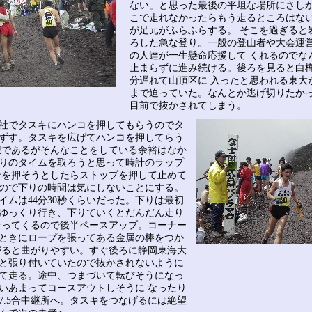
ない」と思った最後の平坦な場所にさしか
こで走れなかったらもう走るところはな
が足元がふらふらする。 そこを過ぎると
ろした急な登り。一般の登山者や大会運
の人達が一生懸命応援して くれるのでな
止まらずに進み続ける。後ろを見ると白
分遅れて山頂区に 入ったと思われる東大
まで迫っていた。なんとか逃げ切りたか
目前で抜かされてしまう。
社でタスキにハンコを押してもらうのでタ
ずす。タスキを広げてハンコを押してらう
想であるがそんなことをしている余裕はなか
りのタイムを取ろうと思って時計のラップ
ンを押そうとしたらストップを押して止めて
ので下りの時間は気にしないことにする。
イムは44分30秒くらいだった。下りは最初
ゆっくり行き、下りていくとだんだん走り
なってくるので後半ペースアップ。コーナー
ときにロープを張ってある金属の棒をつか
がると曲がりやすい。すぐ後ろに静岡東海大
と張り付いていたので抜かされないように
て走る。途中、つまづいて転びそうになっ
いあまってコースアウトしそうに なったり
7.5合中継所へ。タスキをつなげるには絶望