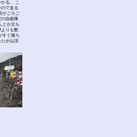
かる。 こ
いので走る
岩がごろご
営の自衛隊
んとか立ち
樺よりも数
がすぐ後ろ
ったが山頂