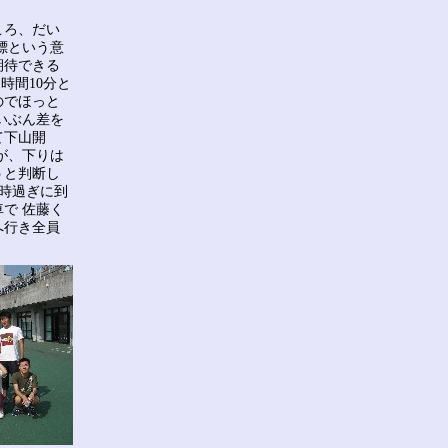
ころ、だい
標という意
期待できる
時間10分と
のでほっと
いぶん差を
て下山開
が、下りは
うと判断し
4時過ぎに到
で 佐藤く
へ行き全員