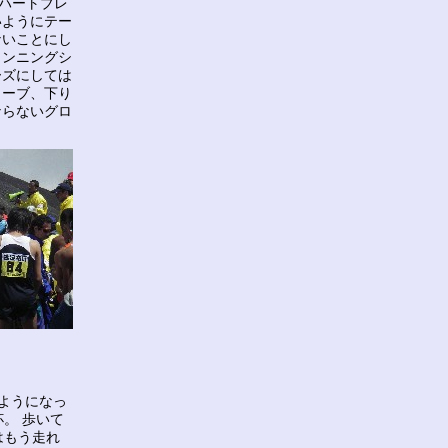
でハートブレ
いようにテー
ないことにし
ランニングシ
ューズにしては
ローブ、下り
ならないグロ
ようになっ
。 歩いて
はもう走れ