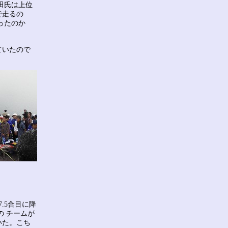
田氏は上位
で走るの
ったのか
ていたので
.5合目に降
の チームが
いた。こち