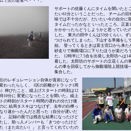
ムで次の走者へ・・・。
サポートの佐藤くんにタイムを聞いたと
たい61分ということだった。 チームの目
味では不十分だが、だいたい今の自分に
タイムだったかなと いったところ。正直1
かかかったらどうしようかと思っていた
した。 東大の田中くんは53分くらい。ず
つけられてしまった。下山する準備をし
始。 登ってくるときは富士宮口から来た
砂走りで御殿場口に下りたほうが楽だろ
た。 12時半に7.5合を出発し太郎坊へは1
着した。太郎坊のサポートの立花くんの車
んの車を回収してから御殿場陸上競技場
集合した。
伝のレギュレーション自体が直前になって
変わったらしく、 1区の距離がトラック1周
0m）伸びたこと、繰上げスタートの時刻は12
2時10分に 変更になったことを聞いた。繰上
トの時刻がスタート時間の遅れの分だけ後
のに 結局タスキはつなげず、去年の白樺っ
なり速かったんだと思った（自分が遅いだ
）。 記録の面では残念な結果になったけど
たし、助っ人メンバーも「きつかったけど
た（また出たい）」 と言ってくれていたの