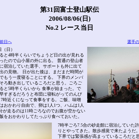
第31回富士登山駅伝
2006/08/06(日)
No.2 レース当日
前日へ
選手
日（日）
ると4時半くらいでちょうど日の出が見れる
ったので山小屋の外に出る。 普通の登山者
に宿泊していた選手、サポートも外に出て
出の見物。 日が出た後は、まだまだ時間が
でもう一度寝ることにする。 下界のメンバ
そろ動き出しているころだと思う。ごろご
ると5時半くらいから 食事が始まった。で
早すぎるだろうと布団に寝転がってのんび
 7時近くになって食事をする。ご飯、味噌
はおかわり自由で、卵は1人1つ、ハムは1人
自分が走るのは11時ごろなのでお腹が空かない
飯をおかわりしてたっぷり食べておいた。
7時半ごろ7.5合の砂走館に宿泊していた
りとやってきた。散歩感覚で来たようだ。
下界では緊張感が高まっているころだと