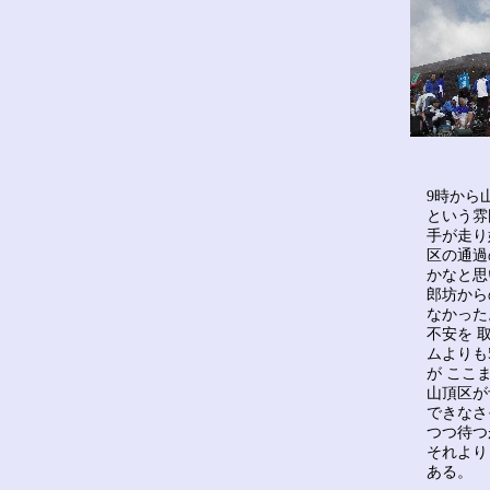
9時から
という雰
手が走り
区の通過
かなと思
郎坊から
なかった
不安を 
ムよりも
が ここ
山頂区が
できなさ
つつ待つ
それより
ある。