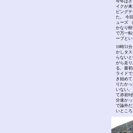
今年はさ
イクが来
ピングテ
た。 今
ューズ 
かなり軽
で万一転
ーブとい
10時5
かしタス
らないと
がら走り
る。最初
ライドで
き始めて
りたかっ
いない。
て赤岩8
分速かっ
で論外だ
いところ