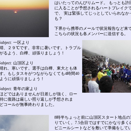
はいたってのんびりムード。 もっとも許
に入ることが予想されるハートブレイク
で、 実は緊張してじっとしていられなか
も？
下界から携帯のメールで状況報告など来
こちらの状況も各メンバーに送信する。
Subject: 一区より
晴、２９℃です。非常に暑いです。トラブル
がるよう、白樺、頑張りましょう！
Subject: 山頂区より
晴れ、寒いです。選手は白樺、東大とも体
す。もしタスキがつながらなくても4時間40
ように頑張りましょう！
Subject: 青年の家より
ほどではありませんが日差しが強く、ロー
特に復路は厳しい照り返しが予想されま
どコールが無事終わりました。
8時半ちょっと前に山頂区スタート地点の7
りていく。7.5合目ではすでにかなり多く
ビニールシートなどを敷いて準備をして