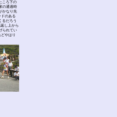
たころ下の
家の通過時
がかなり先
ードのある
くるだろう
馬返し上から
げられてい
れどやはり