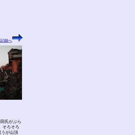
の記録へ
許田氏がぶら
 そろそろ
思うが山頂