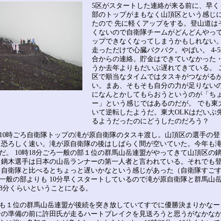
5区がスタートした連絡が来る前に、早く
部のトップがまもなく山頂区という感じ
たので 先に軽くアップをする。登山道は
くないので自衛隊チームがどんどんやって
ップできなくなってしまうかもしれない
走っただけで心臓バクバク。やばい。 4-5
合からの連絡。貯金はできていなかった
うか去年よりもだいぶ遅れてきている。 
区で順当なタイムではタスキがつながる
い。まあ、そもそも自分の力が足りないの
になんとかしてもらおうというのが「ち
ー」という感じではあるのだが。 でも東大
いて逆転したようだ。東大OLKはだいぶ
るようだったのにどうしたのだろう？
10時ごろ自衛隊トップの滝が原自衛隊のタスキ渡し。山頂区の選手の登
 恐ろしく速い。滝が原自衛隊の後はしばらく間が空いていた。今年も
だ。 10時18分ごろ一般の部１位の群馬山岳連盟がやってきて山頂区の
 鏑木選手は日本の山岳ランナーの第一人者と言われている。それでも
 自衛隊と比べるとちょっと遅いかなという感じがあった（自衛隊すご
一般の部よりも 10分早くスタートしているので滝が原自衛隊と群馬山
8分くらいということになる。
も１位の群馬山岳連盟が後続を突き放していてすでに優勝決まりかなー
分の準備の前に許田氏が走るハートブレイクを見送ろうと思うがなかな