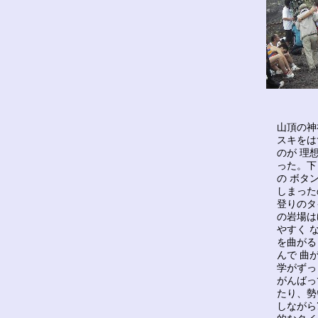
山頂の神
スキをは
のが 理
った。下
の ボタ
しまった
登りのタ
の岩場は
やすく 
を曲がる
んで 曲
学がずっ
がんばっ
たり、勢
しながら