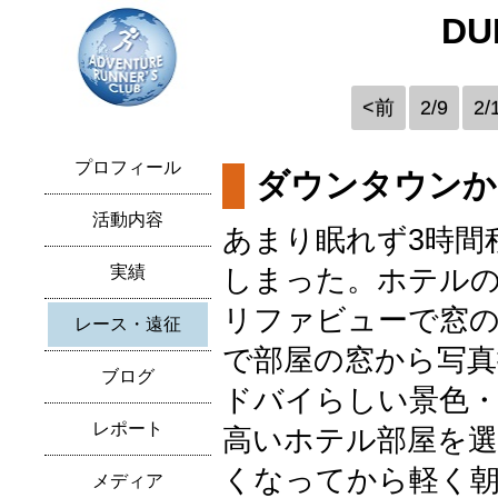
DU
<前
2/9
2/
プロフィール
ダウンタウンか
活動内容
あまり眠れず3時間
実績
しまった。ホテル
リファビューで窓
レース・遠征
で部屋の窓から写真
ブログ
ドバイらしい景色
レポート
高いホテル部屋を選
くなってから軽く朝
メディア