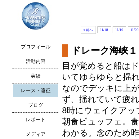
< 前へ
11/18
11/19
11/20
プロフィール
ドレーク海峡１
活動内容
目が覚めると船は
いてゆらゆらと揺れ
実績
なのでデッキに上
レース・遠征
ず、揺れていて疲
ブログ
8時にウェイクアッ
レポート
朝食ビュッフェ。
わかる。念のため
メディア