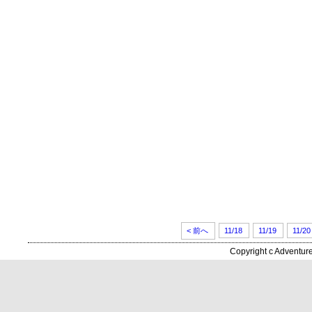
< 前へ
11/18
11/19
11/20
Copyright c Adventur