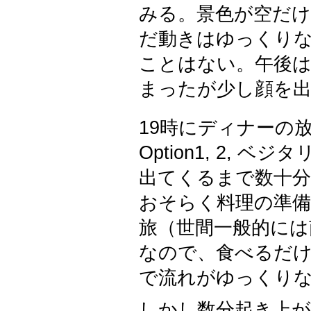
みる。景色が空だ
だ動きはゆっくり
ことはない。午後
まったが少し顔を
19時にディナーの
Option1, 2,
出てくるまで数十
おそらく料理の準
旅（世間一般的には
なので、食べるだ
で流れがゆっくり
しかし数分起き上